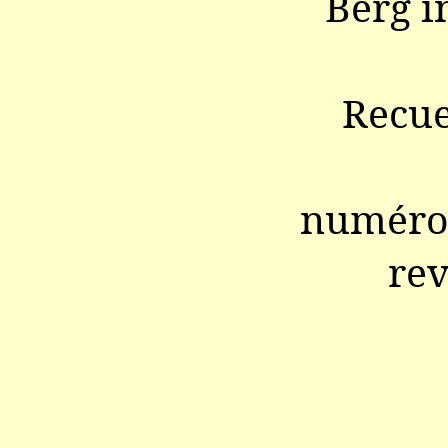
Berg i
Recue
numéro 
re