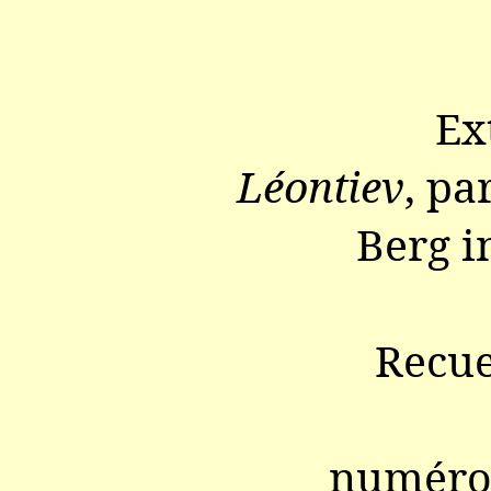
Ex
Léontiev
, pa
Berg i
Recue
numéro 