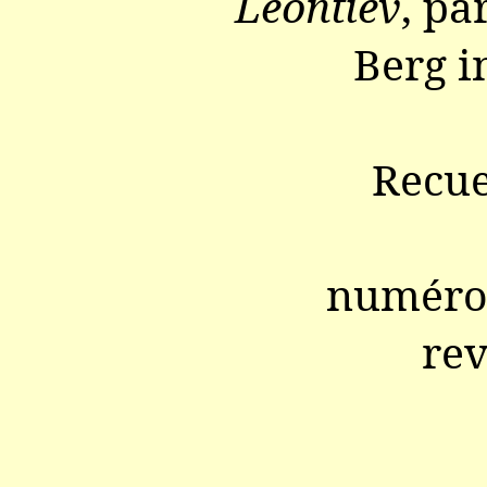
Léontiev
, pa
Berg i
Recue
numéro 
re