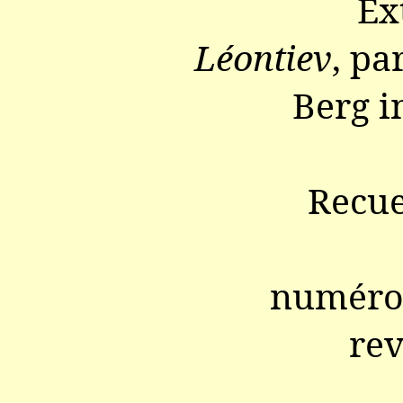
Ex
Léontiev
, pa
Berg i
Recue
numéro 
re