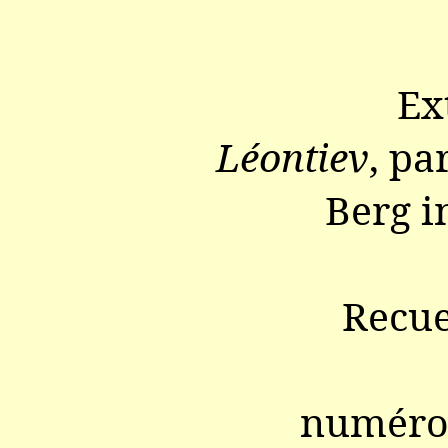
Ex
Léontiev
, pa
Berg i
Recue
numéro 