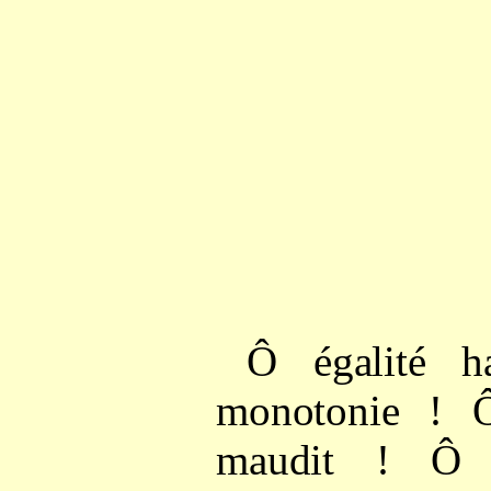
Ô égalité h
monotonie ! Ô
maudit ! Ô 