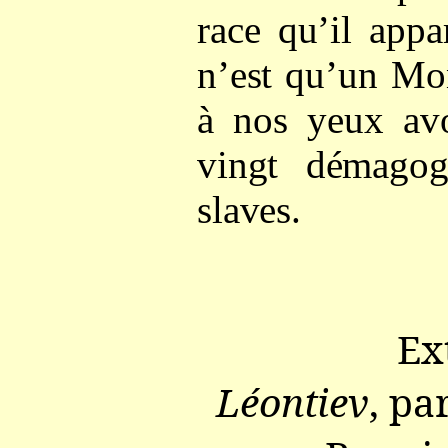
race qu’il appa
n’est qu’un Mon
à nos yeux avo
vingt démagogu
slaves.
Ex
Léontiev
, pa