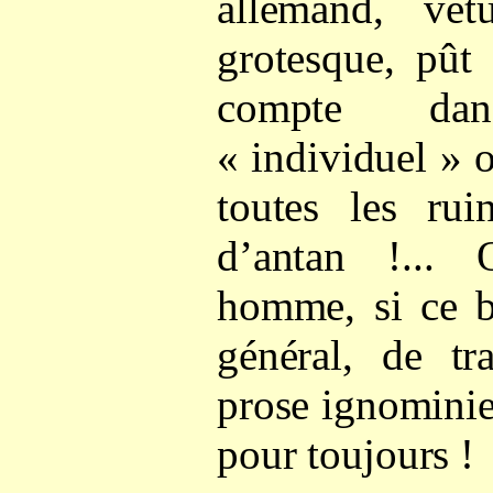
allemand, vê
grotesque, pût
compte da
« individuel » o
toutes les rui
d’antan !... 
homme, si ce b
général, de tr
prose ignominie
pour toujours !