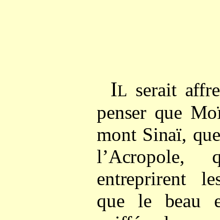
I
serait affr
L
penser que Moï
mont Sinaï, que
l’Acropole,
entreprirent l
que le beau e