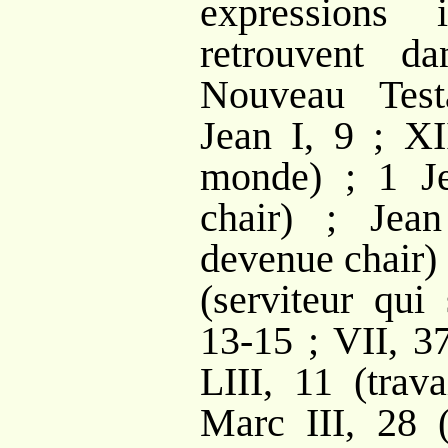
expressions
retrouvent d
Nouveau Tes
Jean I, 9 ; XI
monde) ; 1 J
chair) ; Jea
devenue chair)
(serviteur qui
13-15 ; VII, 37
LIII, 11 (tra
Marc III, 28 