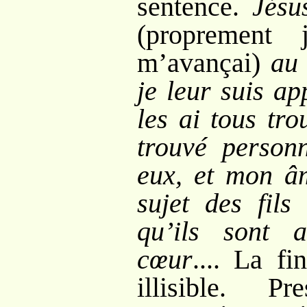
sentence.
Jésu
(proprement
m’avançai)
au 
je leur suis ap
les ai tous tro
trouvé person
eux, et mon âm
sujet des fil
qu’ils sont 
cœur
.... La fi
illisible. P