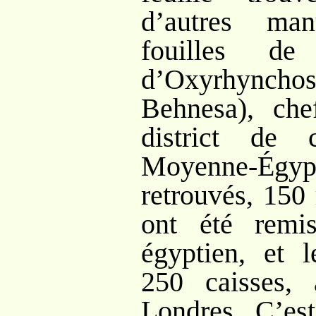
d’autres man
fouilles de
d’Oxyrhynch
Behnesa), ch
district de
Moyenne-Égyp
retrouvés, 150
ont été remi
égyptien, et l
250 caisses, 
Londres. C’es