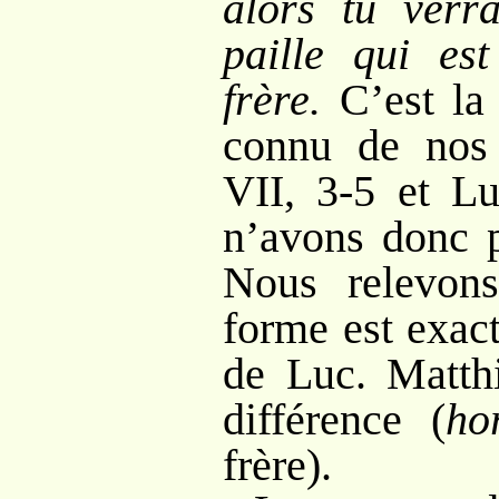
alors tu verr
paille qui es
frère.
C’est la
connu de nos 
VII, 3-5 et L
n’avons donc p
Nous relevon
forme est exac
de Luc. Matthi
différence (
ho
frère).