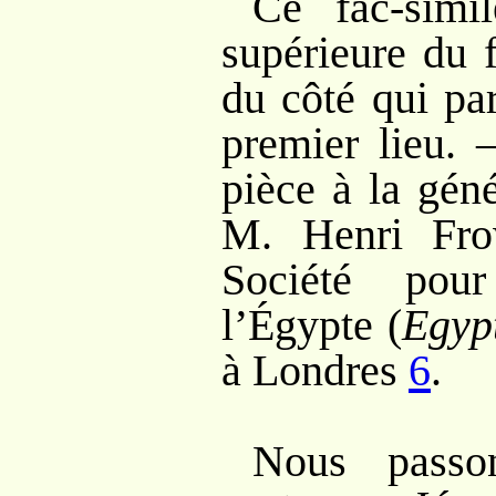
Ce fac-simi
supérieure du f
du côté qui par
premier lieu. 
pièce à la gén
M. Henri Fro
Société pour
l’Égypte (
Egyp
à Londres
6
.
Nous passo