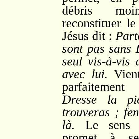
débris moi
reconstituer l
Jésus dit :
Parto
sont pas sans 
seul vis-à-vis
avec lui.
Vien
parfaitement
Dresse la p
trouveras ; fen
là.
Le sens 
promet à ses