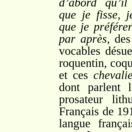
d’abord qu’i
que je fisse, j
que je préférer
par après
, de
vocables désue
roquentin, coqu
et ces
chevali
dont parlent
prosateur lit
Français de 19
langue frança