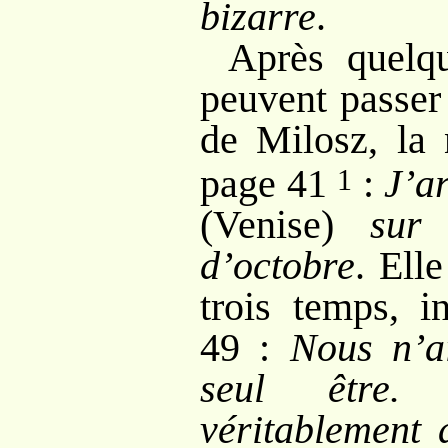
bizarre
.
Après quelq
peuvent passer
de Milosz, la
page 41
:
J’ar
1
(Venise)
sur
d’octobre
. Ell
trois temps, i
49
:
Nous n’a
seul être.
véritablement