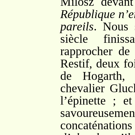
Milosz devant
République n’e
pareils
. Nous 
siècle finis
rapprocher de 
Restif, deux fo
de Hogarth,
chevalier Gluc
l’épinette
; et
savoureu
concaténation