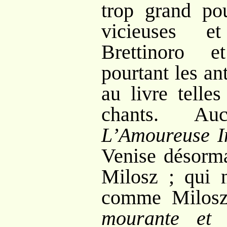
trop grand pou
vicieuses e
Brettinoro 
pourtant les an
au livre telle
chants. Au
L’Amoureuse In
Venise désorma
Milosz
; qui n
comme Milosz 
mourante et 