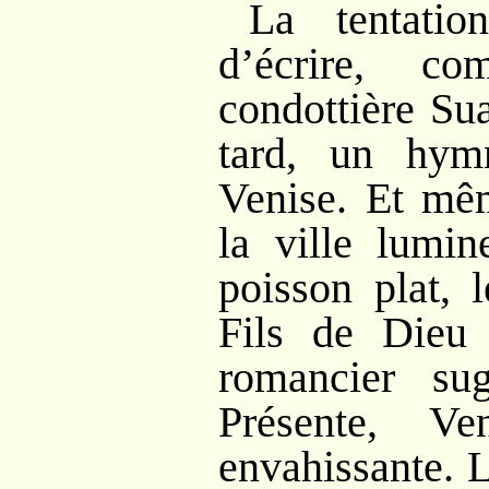
La tentatio
d’écrire, c
condottière Su
tard, un hym
Venise. Et mê
la ville lumi
poisson plat, 
Fils de Dieu
romancier sug
Présente, Ve
envahissante. L