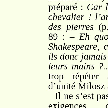
préparé
:
Car l
chevalier
! l’
des pierres
(p.
89
: –
Eh quo
Shakespeare, 
ils donc jamais
leurs mains
?..
trop répéter 
d’unité Milosz 
Il ne s’est p
exigences 