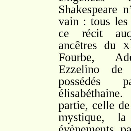
Shakespeare n
vain
: tous le
ce récit auq
ancêtres du
X
Fourbe, Adé
Ezzelino de 
possédés p
élisabéthain
partie, celle de
mystique, l
évènements pau