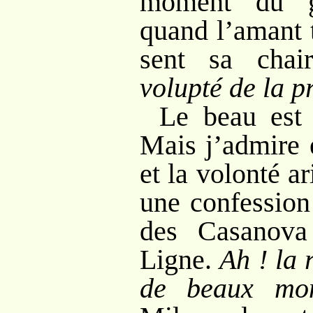
moment du g
quand l’amant t
sent sa chai
volupté de la p
Le beau est 
Mais j’admire 
et la volonté ar
une confessio
des Casanova
Ligne.
Ah
! la
de beaux mo