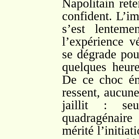
Napolitain ret
confident. L’i
s’est lenteme
l’expérience v
se dégrade pou
quelques heure
De ce choc émo
ressent, aucun
jaillit
: se
quadragénai
mérité l’initiat