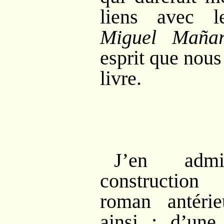
liens avec 
Miguel Maña
esprit que nous
livre.
J’en adm
construction
roman antéri
ainsi
: d’une