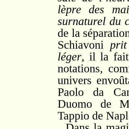
lèpre des mai
surnaturel du c
de la séparati
Schiavoni
pri
léger
, il la fa
notations, co
univers envoût
Paolo da Can
Duomo de Mi
Tappio de Naple
Dans la magie