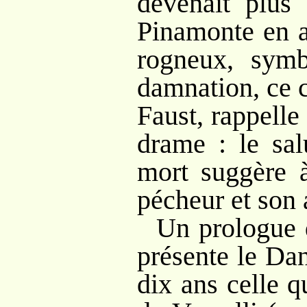
devenait plus
Pinamonte en a
rogneux, symb
damnation, ce c
Faust, rappelle
drame
: le sa
mort suggère à
pécheur et son 
Un prologue 
présente le Dan
dix ans celle 