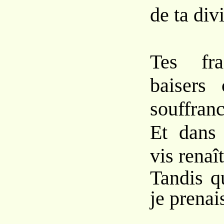
de ta divi
Tes fr
baisers
souffranc
Et dans
vis renaî
Tandis q
je prenai