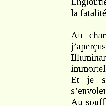
Englouti
la fatalité
Au cham
j’aperçus
Illumin
immortel
Et je s
s’envoler
Au souff