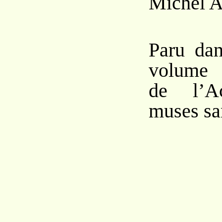
Michel 
Paru da
volume
de l’A
muses sa