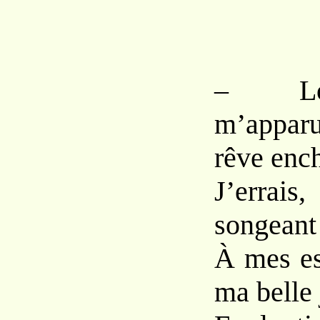
– Lo
m’appar
rêve enc
J’errai
songeant
À mes es
ma belle