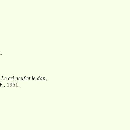
x.
,
Le cri neuf et le don
,
F., 1961.