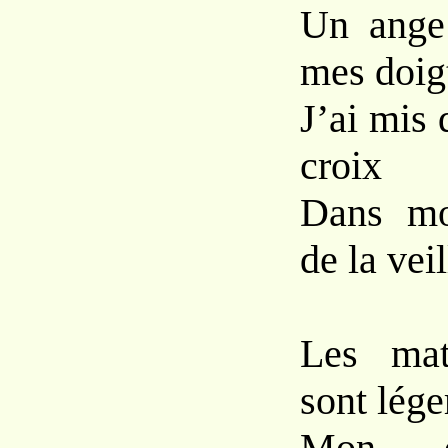
Un ange 
mes doig
J’ai mis 
croix
Dans mo
de la vei
Les mat
sont léger
Mon o