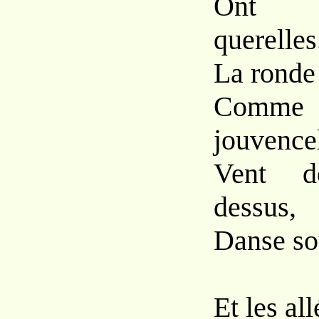
Ont d
querelles
La ronde
Com
jouvencel
Vent de
dessus,
Danse sou
Et les all