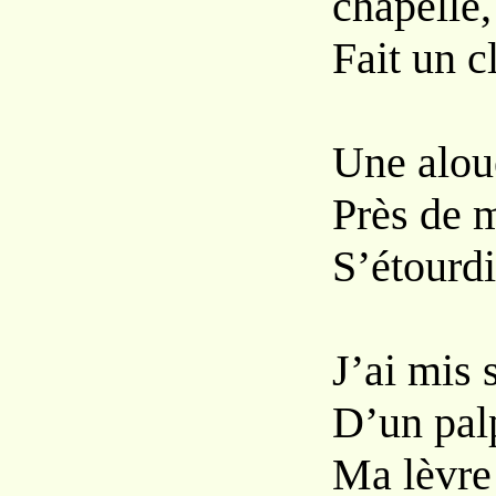
chapelle,
Fait un c
Une aloue
Près de m
S’étourdit
J’ai mis 
D’un pal
Ma lèvre