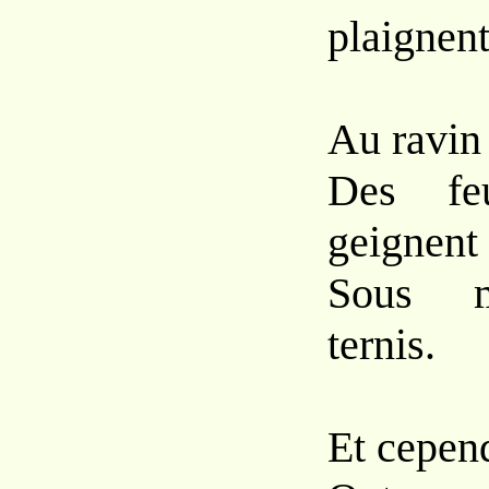
plaignent
Au ravin 
Des feu
geignent
Sous m
ternis.
Et cepend