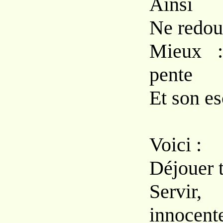
Ainsi
Ne redout
Mieux :
pente
Et son e
Voici :
Déjouer t
Servi
innocent