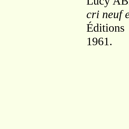
Lucy A
B
cri neuf 
Éditions
1961.