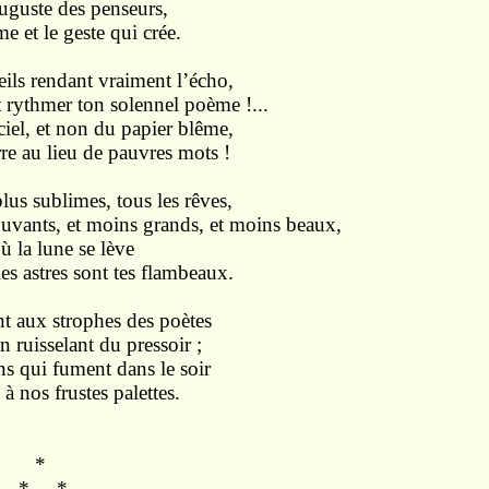
uguste des penseurs,
me et le geste qui crée.
eils rendant vraiment l’écho,
 rythmer ton solennel poème !...
ciel, et non du papier blême,
rre au lieu de pauvres mots !
lus sublimes, tous les rêves,
uvants, et moins grands, et moins beaux,
ù la lune se lève
es astres sont tes flambeaux.
t aux strophes des poètes
 ruisselant du pressoir ;
s qui fument dans le soir
à nos frustes palettes.
*
*