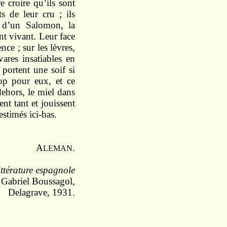
e croire qu’ils sont
s de leur cru ; ils
e d’un Salomon, la
nt vivant. Leur face
nce ; sur les lèvres,
ares insatiables en
 portent une soif si
trop pour eux, et ce
 dehors, le miel dans
ent tant et jouissent
estimés ici-bas.
A
.
LEMAN
ittérature espagnole
r Gabriel Boussagol,
Delagrave, 1931.