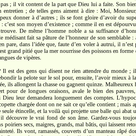
as ; il vit content de la part que Dieu lui a faite. Son bien l
n entretien ; de telles gens aiment à dire : Moi, Monsieur
eux donner à d’autres ; ils se font gloire d’avoir du sup
e : c’est son moyen d’existence ; comme il en est dépourvu, 
le trouve. De même l’homme noble a sa suffisance d’hon
 le médisant fait sa pâture de l’honneur de son semblable : a
’en pare, dans l’idée que, faute d’en voler à autrui, il n’es
’est grand pitié que la mer nourrisse des poissons en forme 
langues de vipères.
? Il est des gens qui disent ne rien attendre du monde ; i
ebondir la pelote sur le sol pour, ensuite, l’avoir mieux à 
olée, ils allongent la chasse ou gagnent quinze. Malheure
rt pour de longues oraisons, avale le bien des pauvres
i Dieu leur demandera longuement des comptes. L’hypocri
opette chargée dont on ne sait ce qu’elle contient ; mais 
 seule étincelle, et la voilà qui projette une balle qui aba
 il découvre le vrai fond de son âme. Gardez-vous touj
s poiriers secs, maigres, grands, mal bâtis, qui laissent ret
inteté. Ils vont, ramassés, couverts d’un manteau râpé do