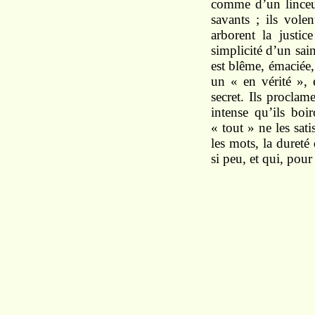
comme d’un linceul.
savants ; ils vole
arborent la justi
simplicité d’un sai
est blême, émaciée, 
un « en vérité », 
secret. Ils proclam
intense qu’ils boir
« tout » ne les sati
les mots, la dureté 
si peu, et qui, pour