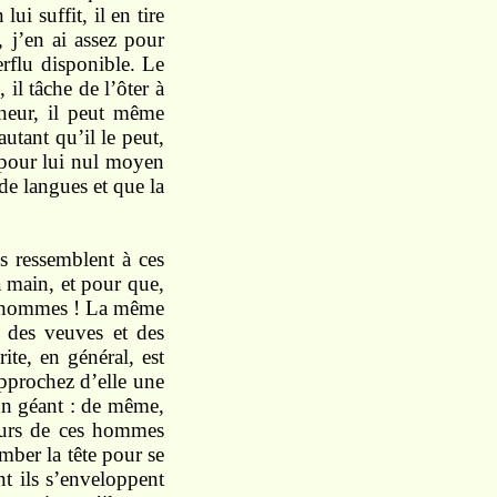
ui suffit, il en tire
, j’en ai assez pour
erflu disponible. Le
il tâche de l’ôter à
neur, il peut même
utant qu’il le peut,
t pour lui nul moyen
de langues et que la
ls ressemblent à ces
la main, et pour que,
ux hommes ! La même
, des veuves et des
te, en général, est
approchez d’elle une
t un géant : de même,
ours de ces hommes
omber la tête pour se
nt ils s’enveloppent