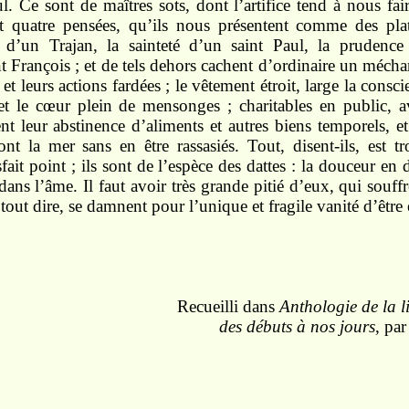
 Ce sont de maîtres sots, dont l’artifice tend à nous fair
nt quatre pensées, qu’ils nous présentent comme des plat
ce d’un Trajan, la sainteté d’un saint Paul, la prudenc
nt François ; et de tels dehors cachent d’ordinaire un mécha
et leurs actions fardées ; le vêtement étroit, large la conscie
et le cœur plein de mensonges ; charitables en public, av
ent leur abstinence d’aliments et autres biens temporels, et
ont la mer sans en être rassasiés. Tout, disent-ils, est 
sfait point ; ils sont de l’espèce des dattes : la douceur en
dans l’âme. Il faut avoir très grande pitié d’eux, qui souffr
 tout dire, se damnent pour l’unique et fragile vanité d’être 
Recueilli dans
Anthologie de la l
des débuts à nos jours
, pa