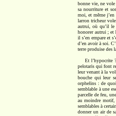
bonne vie, ne vole p
sa nourriture et so
moi, et même j’en p
larron tricheur vol
autrui, où qu’il 
honorer autrui ; et
il s’en empare et s
d’en avoir à soi. C
terre produise des 
Et l’hypocrite 
pelotaris qui font r
leur venant à la v
bouche qui leur se
orphelins : de quo
semblable à une esc
parcelle de feu, une
au moindre motif,
semblables à certain
donner un air de sa