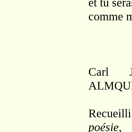
et tu ser
comme m
Carl 
A
LMQU
Recueill
poésie
,