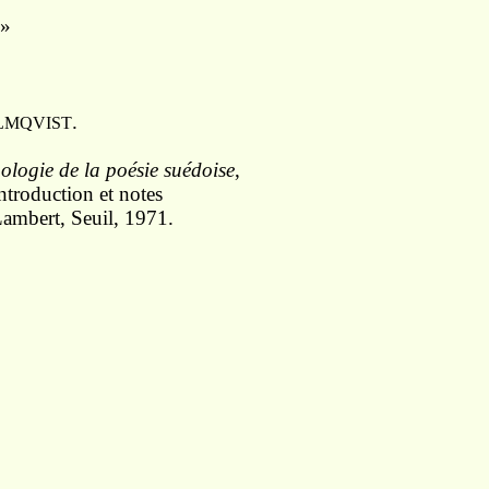
 »
.
LMQVIST
ologie de la poésie suédoise
,
introduction et notes
Lambert, Seuil, 1971.