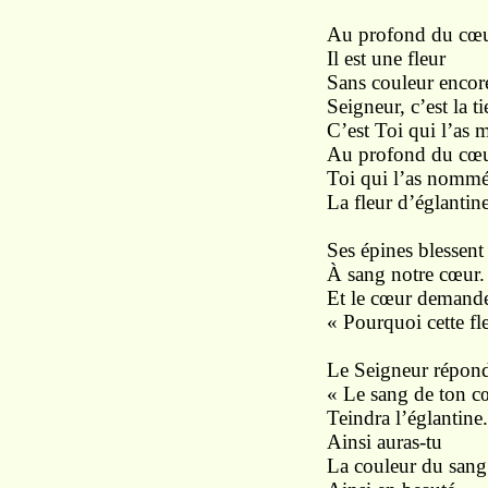
Au profond du cœ
Il
est
une fleur
Sans couleur
encor
Seigneur, c’est la t
C’est
Toi qui l’as 
Au profond du cœu
Toi qui l’as nommé
La fleur d’églantin
Ses épines
blessent
À
sang notre
cœur.
Et le cœur demande
«
Pourquoi cette
fl
Le
Seigneur
répond
«
Le
sang
de
ton
c
Teindra
l’églantine.
Ainsi
auras-tu
La
couleur du
sang