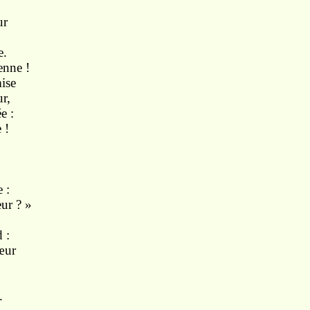
ur
e.
ienne !
mise
r,
e :
e
!
 :
eur ?
»
 :
œur
.