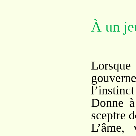
À un j
Lorsqu
gouver
l’instinct
Donne à 
sceptre d
L’âme, 