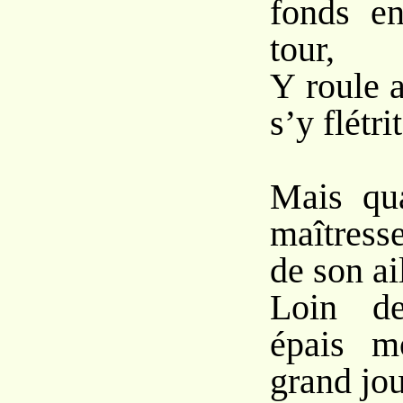
fonds en
tour,
Y roule a
s’y flétr
Mais qu
maîtress
de son ai
Loin de
épais m
grand jou