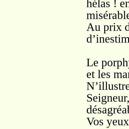
hélas ! e
misérabl
Au prix d
d’inestim
Le porph
et les ma
N’illustr
Seigneur,
désagréab
Vos yeux