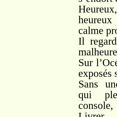
Heure
heureux
calme pr
Il regar
malheure
Sur l’Oc
exposés 
Sans un
qui pl
console,
Livrer 