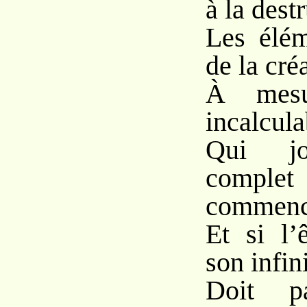
à la dest
Les élém
de la cré
À mesur
incalcul
Qui jo
complet 
commenc
Et si l’
son infini
Doit p