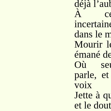
déjà l’aub
À cet
incertai
dans le m
Mourir l
émané de 
Où seu
parle, e
voix
Jette à 
et le dout