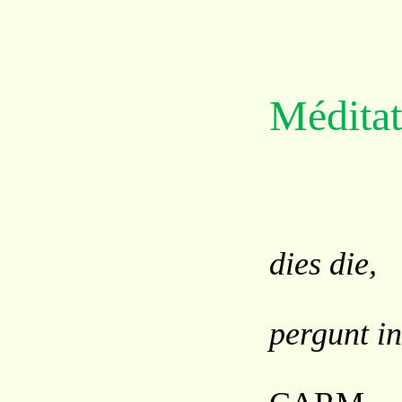
Méditat
Tr
dies die,
No
pergunt in
H