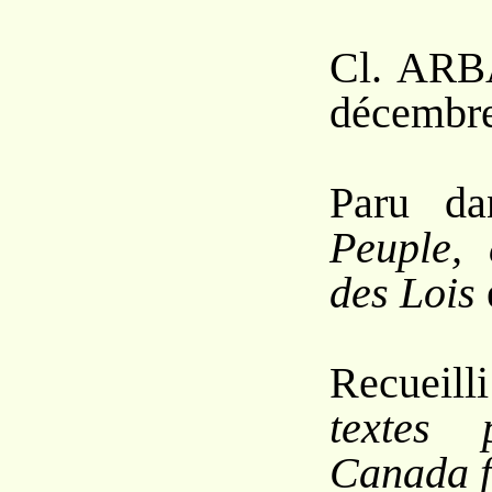
Cl. A
RB
décembre
Paru d
Peuple, 
des Lois
Recuei
textes 
Canada f