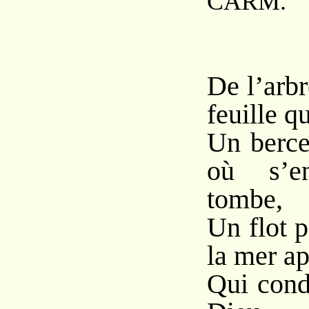
CARM.
De l’arbr
feuille q
Un berce
où s’en
tombe,
Un flot p
la mer ap
Qui cond