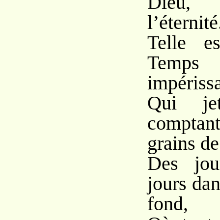
Dieu,
l’éternité.
Telle e
Temps 
impérissa
Qui je
comptan
grains de
Des jou
jours da
fond,