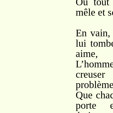
Où tout 
mêle et s
En vain,
lui tomb
aime,
L’hom
creuser
problèm
Que chaq
porte 