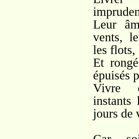
impruden
Leur âm
vents, l
les flots,
Et rongé
épuisés p
Vivre 
instants
jours de 
Car so