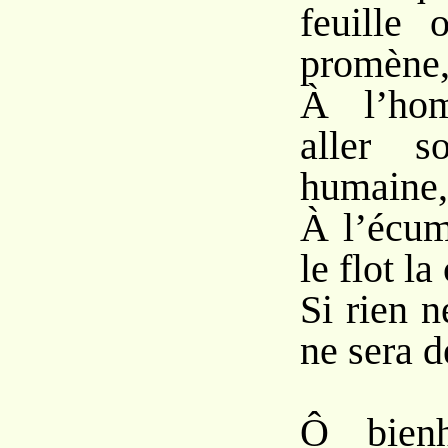
feuille 
promène
À l’ho
aller s
humaine,
À l’écum
le flot la
Si rien n
ne sera d
Ô bienh