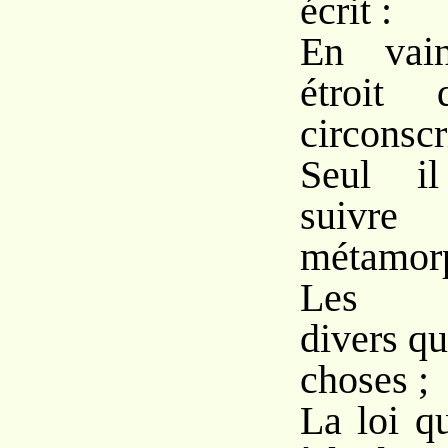
écrit :
En vain
étroit 
circonscr
Seul il
suivr
métamor
Les c
divers qu
choses ;
La loi qu