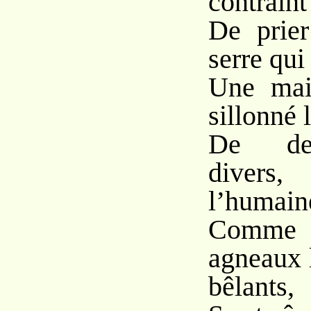
contraint
De prie
serre qui 
Une mai
sillonné 
De deu
diver
l’humain
Comme 
agneaux 
bêlants,