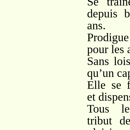
Se traî
depuis b
ans.
Prodigue
pour les 
Sans loi
qu’un cap
Elle se 
et dispens
Tous le
tribut d