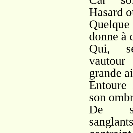
Hasard ou
Quelque
donne à c
Qui, s
vautour
grande ai
Entoure 
son ombre
De se
sanglants