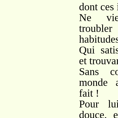
dont ces 
Ne vie
trouble
habitudes
Qui sati
et trouvan
Sans co
monde a
fait !
Pour lu
douce, e