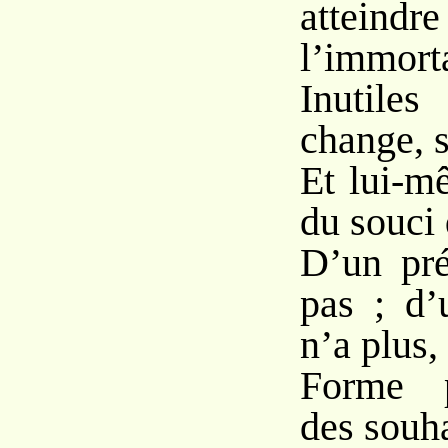
atte
l’immorta
Inutiles
change, s
Et lui-m
du souci 
D’un pré
pas ; d’
n’a plus,
Forme p
des souha