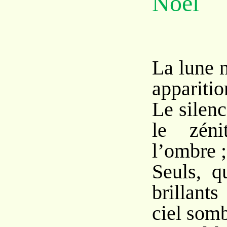
Noël
La lune n
apparitio
Le silenc
le zéni
l’ombre ;
Seuls, q
brillant
ciel somb