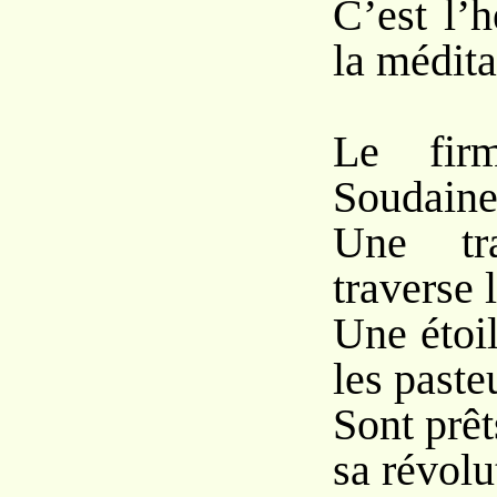
C’est l’
la médita
Le firm
Soudaine
Une tr
traverse 
Une étoi
les past
Sont prê
sa révolu