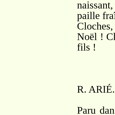
naissan
paille fra
Cloche
Noël ! C
fils !
R. A
.
RIÉ
Paru da