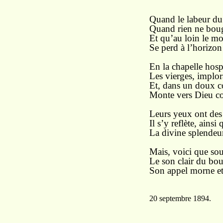
Quand le labeur du j
Quand rien ne boug
Et qu’au loin le mou
Se perd à l’horizon
En la chapelle hospi
Les vierges, implo
Et, dans un doux co
Monte vers Dieu co
Leurs yeux ont des 
Il s’y reflète, ains
La divine splendeur
Mais, voici que sou
Le son clair du bo
Son appel morne et 
20 septembre 1894.