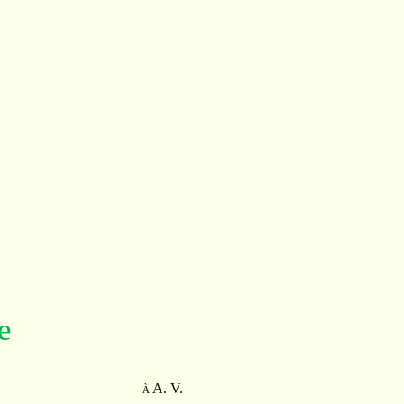
e
A. V.
À