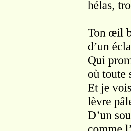
hélas, tr
Ton œil b
d’un écla
Qui prom
où toute 
Et je voi
lèvre pâl
D’un sou
comme l’