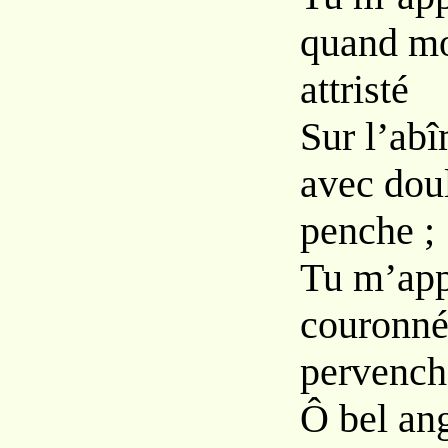
quand m
attristé
Sur l’abî
avec dou
penche ;
Tu m’appa
couronné
pervench
Ô bel ang