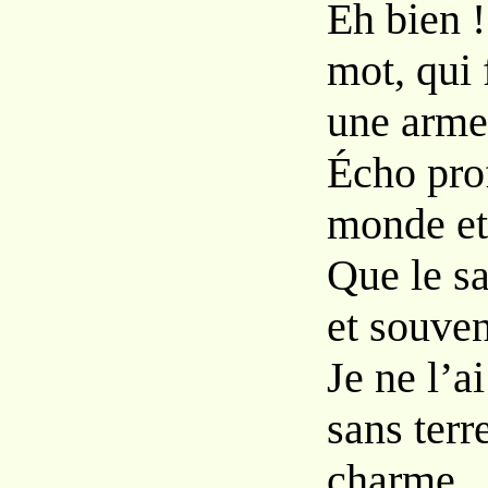
Eh bien !
mot, qui 
une arme
Écho pro
monde et 
Que le s
et souven
Je ne l’a
sans terr
charme.