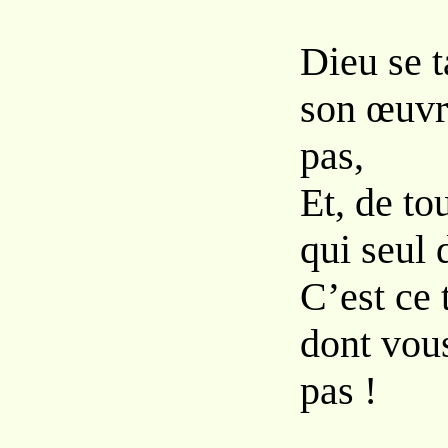
Dieu se ta
son œuvr
pas,
Et, de tou
qui seul 
C’est ce 
dont vou
pas !