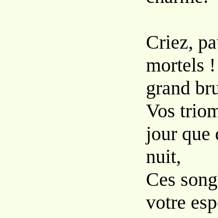
Criez, p
mortels 
grand bru
Vos trio
jour que 
nuit,
Ces song
votre esp