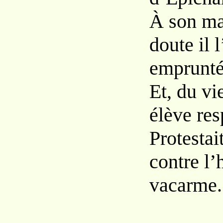
À son ma
doute il l
emprunté
Et, du vi
élève res
Protestai
contre l
vacarme.