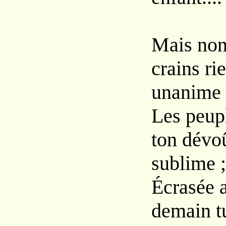
Mais non
crains ri
unanime
Les peup
ton dévo
sublime ;
Écrasée 
demain tu