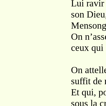
Lui ravir 
son Dieu
Mensong
On n’ass
ceux qui 
On attell
suffit de 
Et qui, p
sous la c