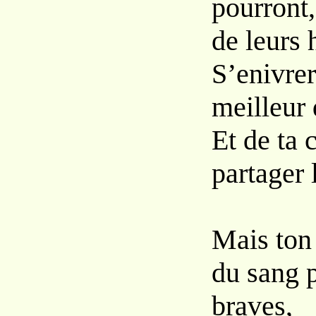
pourront,
de leurs 
S’enivrer
meilleur 
Et de ta 
partager 
Mais ton
du sang p
braves,