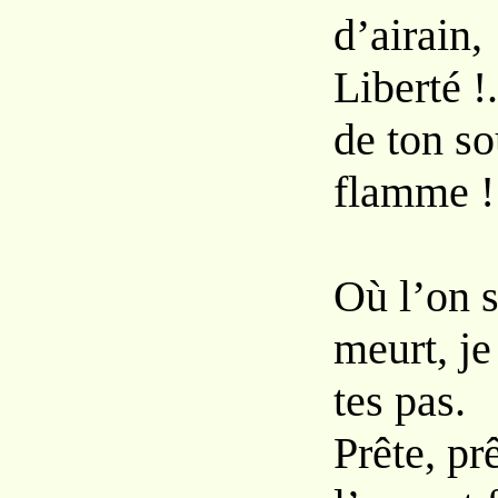
d’airain,
Liberté !
de ton so
flamme !
Où l’on s
meurt, je
tes pas.
Prête, pr