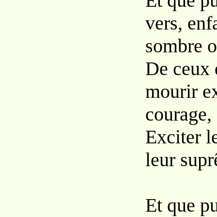
Et que p
vers, enf
sombre o
De ceux 
mourir ex
courage,
Exciter l
leur supr
Et que p