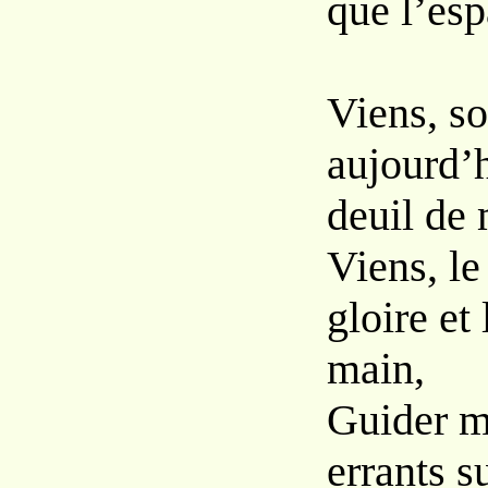
que l’es
Viens, s
aujourd’
deuil de
Viens, le
gloire et 
main,
Guider m
errants su