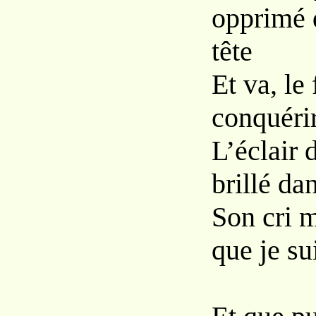
opprimé q
tête
Et va, le
conquérir
L’éclair 
brillé da
Son cri 
que je su