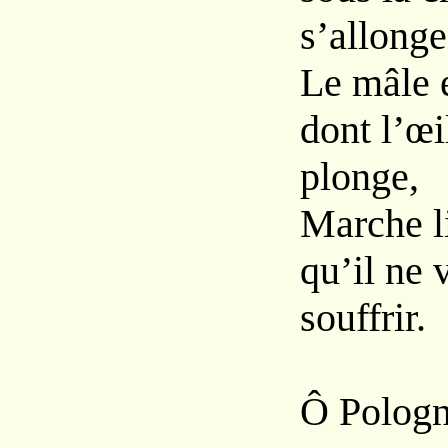
s’allonge
Le mâle e
dont l’œi
plonge,
Marche l
qu’il ne 
souffrir.
Ô Pologne