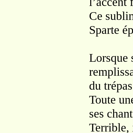
l’accent 
Ce subli
Sparte é
Lorsque 
remplissa
du trépas
Toute un
ses chan
Terrible, 