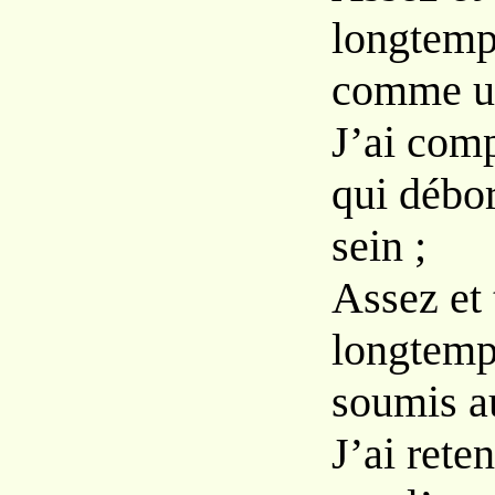
longtemps
comme u
J’ai comp
qui débo
sein ;
Assez et 
longtemp
soumis au
J’ai rete