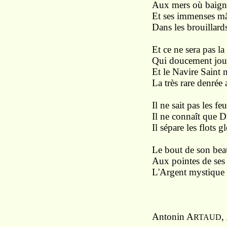
Aux mers où baigne
Et ses immenses mâ
Dans les brouillard
Et ce ne sera pas l
Qui doucement joue
Et le Navire Saint 
La très rare denrée
Il ne sait pas les fe
Il ne connaît que Di
Il sépare les flots g
Le bout de son bea
Aux pointes de ses 
L'Argent mystique et
Antonin A
,
RTAUD