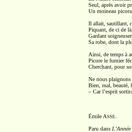
Seul, après avoir pr
Un moineau picorait
Il allait, sautillant,
Piquant, de ci de là
Gardant soigneusem
Sa robe, dont la p
Ainsi, de temps à au
Picore le fumier féc
Cherchant, pour son
Ne nous plaignons 
Bien, mal, beauté, l
– Car l’esprit sortir
Émile A
.
SSE
Paru dans
L’Année 