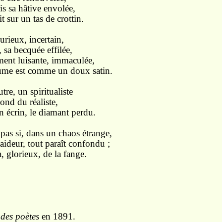
is sa hâtive envolée,
 sur un tas de crottin.
 curieux, incertain,
, sa becquée effilée,
ent luisante, immaculée,
lume est comme un doux satin.
tre, un spiritualiste
ond du réaliste,
 écrin, le diamant perdu.
pas si, dans un chaos étrange,
aideur, tout paraît confondu ;
a, glorieux, de la fange.
des poètes
en 1891.