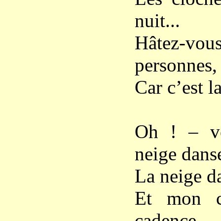
nuit...
Hâtez-vo
personnes,
Car c’est l
Oh ! – v
neige dans
La neige da
Et mon c
cadence