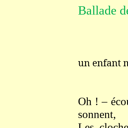
Ballade d
un enfant 
Oh ! – écou
sonnent,
Les cloche