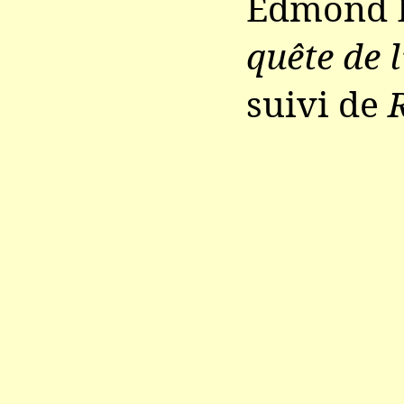
Edmond 
quête de l
suivi de
R