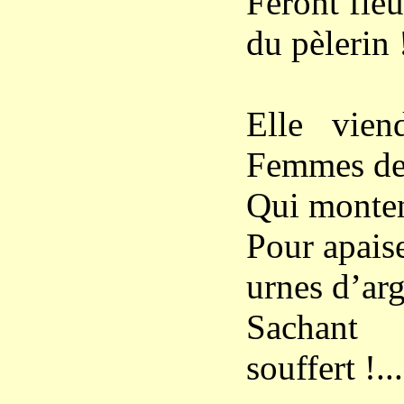
Feront fleu
du pèlerin !
Elle vie
Femmes de 
Qui monten
Pour apaise
urnes d’arg
Sachan
souffert !...