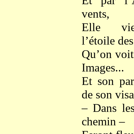
Et par l’
vents,
Elle vi
l’étoile d
Qu’on voit
Images...
Et son par
de son vis
– Dans les
chemin –