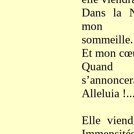
Dans la N
mon c
sommeille.
Et mon cœu
Quand
s’annoncera
Alleluia !..
Elle vien
Immensités