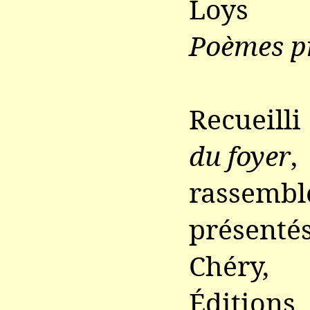
Loys 
Poèmes pr
Recueill
du foyer
,
rasse
présenté
Chéry,
Éditio