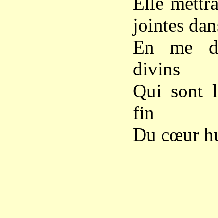
Elle mettr
jointes da
En me di
divins
Qui sont l
fin
Du cœur hu