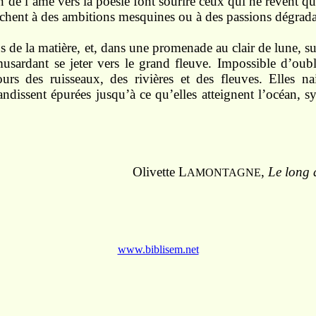
an de l’âme
vers
la poésie font
sourire
ceux qui ne
rêvent
qu
achent à
des ambitions mesquines ou à des passions dégrada
us
de
la
matière,
et,
dans une promenade au
clair
de lune, s
musardant se
jeter
vers
le grand
fleuve.
Impossible d’oub
ours des ruisseaux,
des rivières
et
des
fleuves.
Elles
na
andissent
épurées
jus
qu’à
ce
qu’elles atteignent
l’océan,
s
Olivette L
,
Le long d
AMONTAGNE
www.biblisem.net