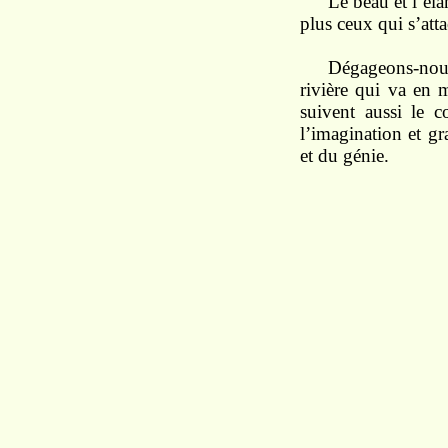
Le
beau
et
l’él
plus ceux
qui
s’att
Dégageons-no
rivière qui
va
en 
suivent
aussi
le
c
l’i
magination
et
gr
et
du génie.