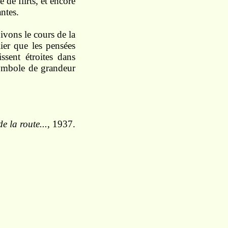
e de
flirts, et
encore
ntes.
uivons
le
cours de la
lier
que
les pensées
issent
étroites
dans
ymbole de grandeur
e la route...
, 1937.