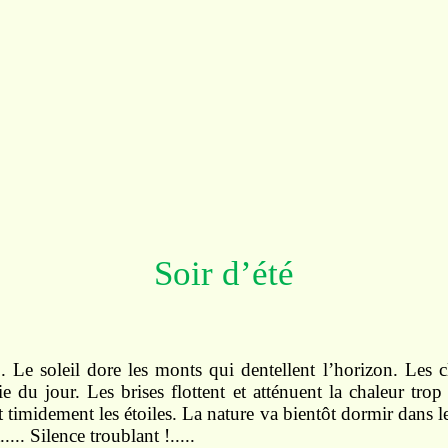
Soir d’été
..
Le
soleil dore les
monts
qui dentellent
l’horizon.
Les c
nie du
jour.
Les brises flottent
et
atténuent la chaleur
trop
t
timidement les
étoiles.
La
nature
va bien
tôt
dormir dans
l
..... Silence troublant !.....