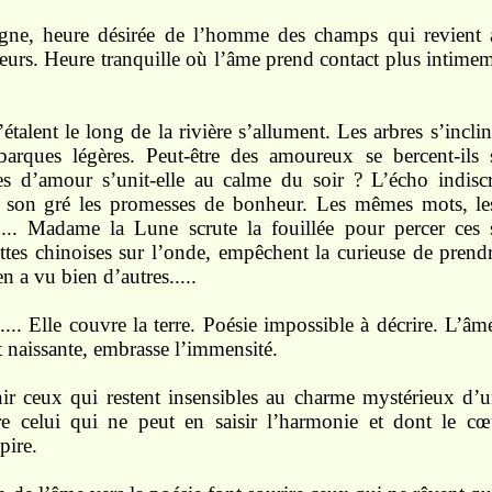
gne, heure
désirée
de
l’homme des
champs qui revient 
beurs. Heu
re
tranquille où l’âme prend
contact
plus
intime
’étalent le
long
de
la
rivière
s’allument. Les
arbres
s’in
cli
barques
légères.
Peut-être
des amoureux se
bercent-ils
les
d’amour s’unit-elle
au calme du soir ?
L’écho indisc
à
son
gré les promes
ses
de
bonheur.
Les mêmes
mots,
l
i..... Madame la Lune
scrute
la
fouillée pour percer ces
ettes
chinoises sur
l’onde,
empêchent la
curieuse de
prend
 en a
vu bien
d’autres.....
....
Elle couvre la
terre.
Poésie impossible
à décrire. L’âme
t
naissan
te,
embrasse
l’immensité.
ir ceux
qui
restent
insen
sibles
au charme
mystérieux d’
re
celui qui ne
peut
en saisir l’harmonie
et
dont le c
pire.