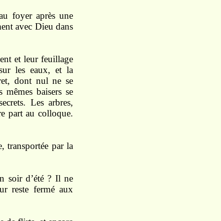
au foyer après une
ment
avec
Dieu
dans
nent
et
leur feuillage
sur les
eaux, et
la
ret, dont nul ne se
es
mê
mes
baisers
se
secrets.
Les arbres,
re
part
au col
loque.
, trans
portée par la
un
soir
d’été ? Il ne
œur
reste
fermé aux