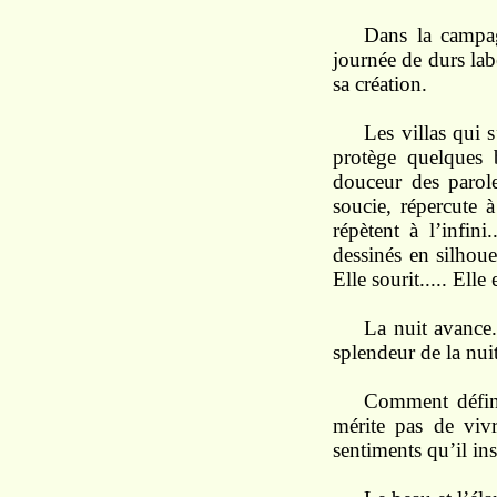
Dans
la campa
journée de durs la
sa
création.
Les
villas qui
s
protège
quel
ques
dou
ceur
des paro
soucie, répercute 
répètent à l’infin
dessinés
en
silhou
Elle sourit..... Elle
La
nuit
avance.
splendeur de la nui
Comment défin
mérite pas
de viv
sentiments qu’il ins