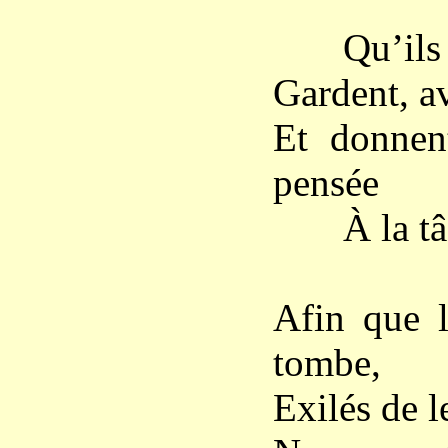
Qu’ils ai
Gardent, av
Et donnent
pensée
À la tâch
Afin que l
tombe,
Exilés de le