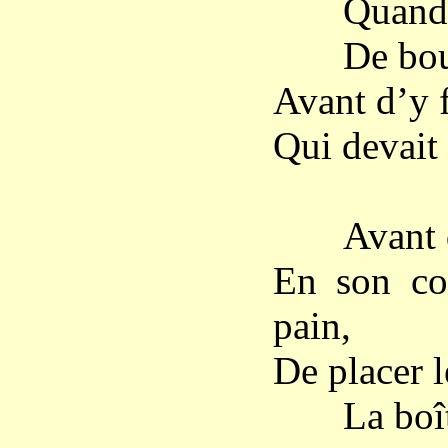
Quand ils
De bouleau
Avant d’y f
Qui devait 
Avant de 
En son coi
pain,
De placer l
La boîte à