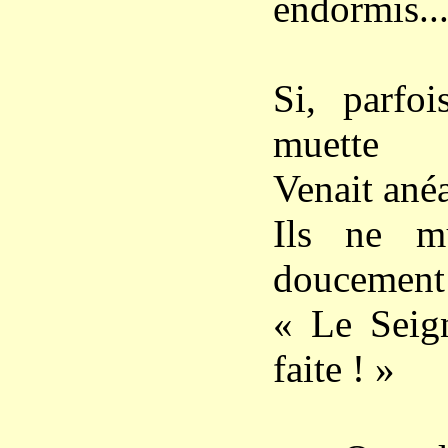
endormis..
Si, parfoi
muette
Venait anéa
Ils ne mu
doucement
« Le Seign
faite ! »