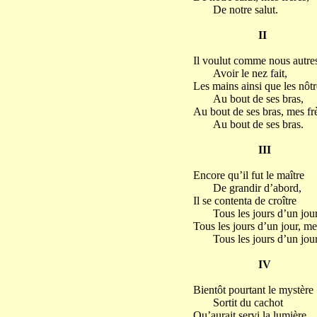
De notre salut.
II
Il voulut comme nous autre
Avoir le nez fait,
Les mains ainsi que les nôtr
Au bout de ses bras,
Au bout de ses bras, mes frè
Au bout de ses bras.
III
Encore qu’il fut le maître
De grandir d’abord,
Il se contenta de croître
Tous les jours d’un jour
Tous les jours d’un jour, me
Tous les jours d’un jour
IV
Bientôt pourtant le mystère
Sortit du cachot
Qu’aurait servi la lumière