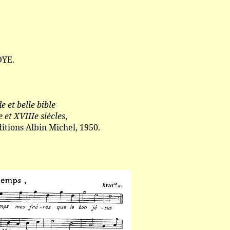
,
YE.
e et belle bible
 et XVIIIe siècles
,
itions Albin Michel, 1950.