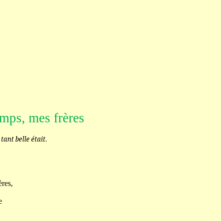
emps, mes frères
 tant belle était
.
ères,
e