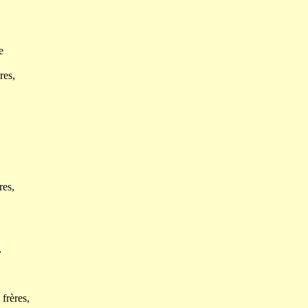
e
res,
res,
,
frères,