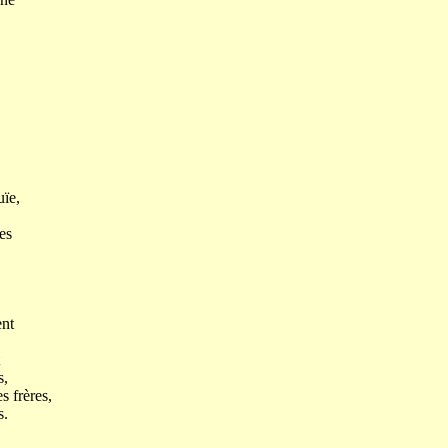
uïe,
es
ent
,
 frères,
.