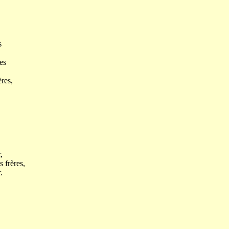
s
es
res,
,
s frères,
.