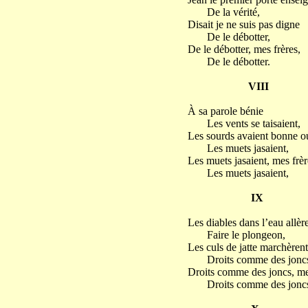
De la vérité,
Disait je ne suis pas digne
De le débotter,
De le débotter, mes frères,
De le débotter.
VIII
À sa parole bénie
Les vents se taisaient,
Les sourds avaient bonne o
Les muets jasaient,
Les muets jasaient, mes frèr
Les muets jasaient,
IX
Les diables dans l’eau allèr
Faire le plongeon,
Les culs de jatte marchèrent
Droits comme des joncs
Droits comme des joncs, mes
Droits comme des joncs