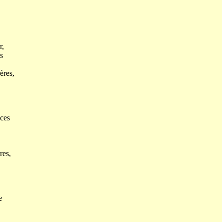
r,
s
ères,
ices
res,
e
,