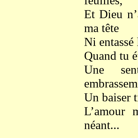
feuilles,
Et Dieu n’
ma tête
Ni entassé 
Quand tu ét
Une sen
embrassem
Un baiser t
L’amour m
néant...