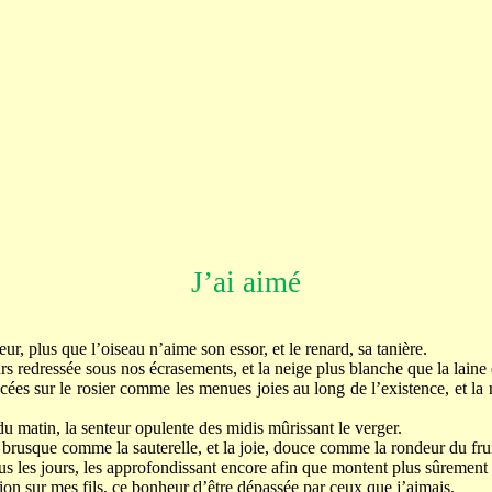
J’ai aimé
ur, plus que l’oiseau n’aime son essor, et le renard, sa tanière.
urs redressée sous nos écrasements, et la neige plus blanche que la laine
acées sur le rosier comme les menues joies au long de l’existence, et l
l du matin, la senteur opulente des midis mûrissant le verger.
, brusque comme la sauterelle, et la joie, douce comme la rondeur du frui
us les jours, les approfondissant encore afin que montent plus sûrement
tion sur mes fils, ce bonheur d’être dépassée par ceux que j’aimais.