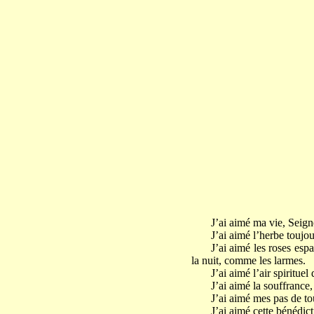
J’ai aimé ma vie, Seigne
J’ai aimé l’herbe toujo
J’ai aimé les roses esp
la nuit, comme les larmes.
J’ai aimé l’air spiritue
J’ai aimé la souffrance
J’ai aimé mes pas de to
J’ai aimé cette bénédic