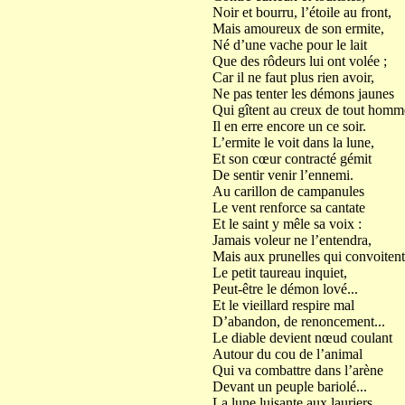
Noir et bourru, l’étoile au front,
Mais amoureux de son ermite,
Né d’une vache pour le lait
Que des rôdeurs lui ont volée ;
Car il ne faut plus rien avoir,
Ne pas tenter les démons jaunes
Qui gîtent au creux de tout homm
Il en erre encore un ce soir.
L’ermite le voit dans la lune,
Et son cœur contracté gémit
De sentir venir l’ennemi.
Au carillon de campanules
Le vent renforce sa cantate
Et le saint y mêle sa voix :
Jamais voleur ne l’entendra,
Mais aux prunelles qui convoitent
Le petit taureau inquiet,
Peut-être le démon lové...
Et le vieillard respire mal
D’abandon, de renoncement...
Le diable devient nœud coulant
Autour du cou de l’animal
Qui va combattre dans l’arène
Devant un peuple bariolé...
La lune luisante aux lauriers,