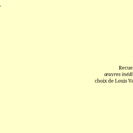
,
Recuei
œuvres inédi
choix de Louis V