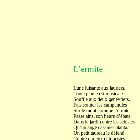
L’ermite
Lune luisante aux lauriers,
Toute plante est musicale :
Souffle aux deux genévriers,
Fais sonner les campanules !
Sur le mont conique l’ermite
Passe ainsi son heure d’ébats
Dans le jardin entre les schistes
Qu’un ange casanier planta.
Un petit taureau le défend
Contre curieux et touristes,