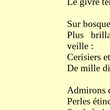
Le givre te
Sur bosquet
Plus bril
veille :
Cerisiers 
De mille d
Admirons de
Perles étin