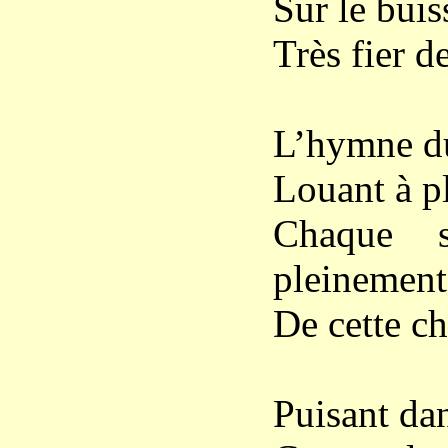
Sur le buis
Très fier d
L’hymne du
Louant à pl
Chaque s
pleinement
De cette c
Puisant dans