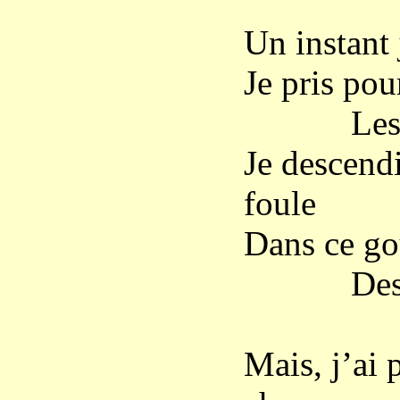
Un instant 
Je pris po
Les vic
Je descendi
foule
Dans ce gou
Des pâl
Mais, j’ai p