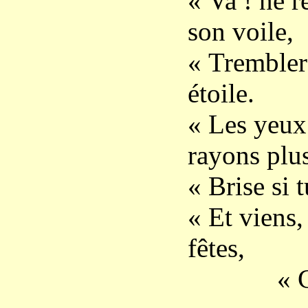
« Va ! ne r
son voile,
« Trembler
étoile.
« Les yeux 
rayons plu
« Brise si 
« Et viens,
fêtes,
« Chante