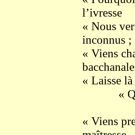
l’ivresse
« Nous vers
inconnus ;
« Viens cha
bacchanale
« Laisse là
« Qui ne 
« Viens pre
maîtresse