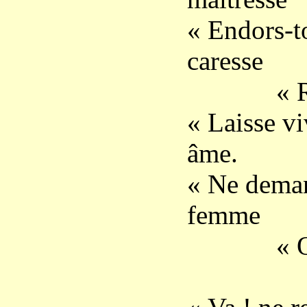
« Endors-to
caresse
« Rêvan
« Laisse vi
âme.
« Ne deman
femme
« Qu’un 