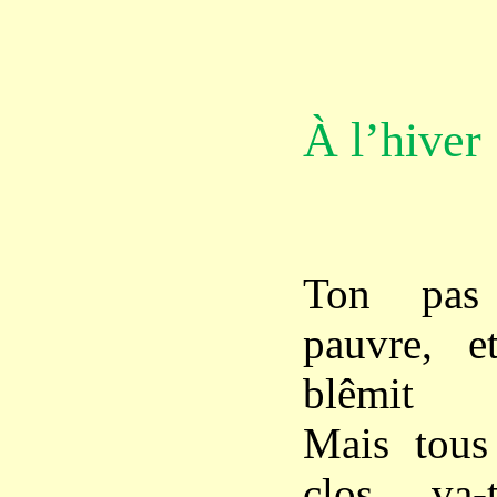
À l’hiver
Ton pas 
pauvre, e
blêmit
Mais tous 
clos, va-