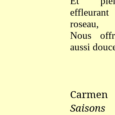
Et plei
effleuran
roseau,
Nous offr
aussi douce
Carme
Saisons