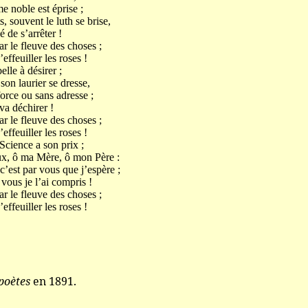
e noble est éprise ;
s, souvent le luth se brise,
 de s’arrêter !
r le fleuve des choses ;
effeuiller les roses !
elle à désirer ;
son laurier se dresse,
orce ou sans adresse ;
e va déchirer !
r le fleuve des choses ;
effeuiller les roses !
 Science a son prix ;
x, ô ma Mère, ô mon Père :
c’est par vous que j’espère ;
 vous je l’ai compris !
r le fleuve des choses ;
effeuiller les roses !
poètes
en 1891.