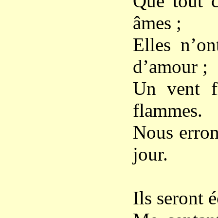
Que tout c
âmes ;
Elles n’on
d’amour ;
Un vent fr
flammes.
Nous errons
jour.
Ils seront 