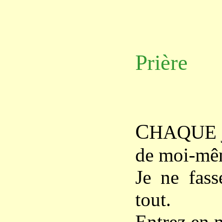
Prière
C
HAQUE jo
de moi-mê
Je ne fas
tout.
Entrez en 