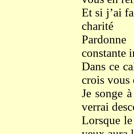
Et si j’ai f
charité
Pardonn
constante i
Dans ce ca
crois vous 
Je songe à 
verrai des
Lorsque le
yeux aura l