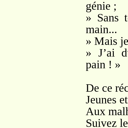
génie ;
» Sans to
main...
» Mais je 
» J’ai d
pain ! »
De ce ré
Jeunes e
Aux malh
Suivez les