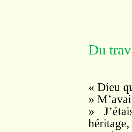
Du trava
« Dieu q
» M’avait
» J’éta
héritage,