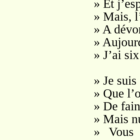
» Et j’es
» Mais, l
» A dévo
» Aujourd
» J’ai six
» Je suis
» Que l’
» De fain
» Mais nu
» Vous 