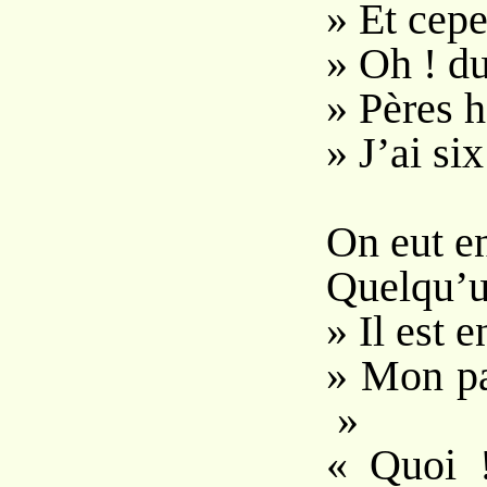
» Et cepe
» Oh ! du 
» Pères 
» J’ai six
On eut en
Quelqu’un
» Il est 
» Mon pa
»
« Quoi !