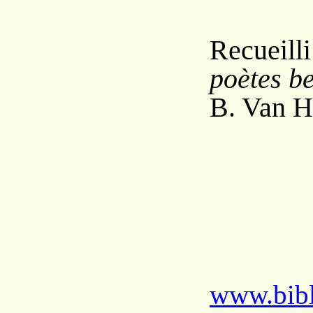
Recueil
poètes b
B. Van H
www.bibl