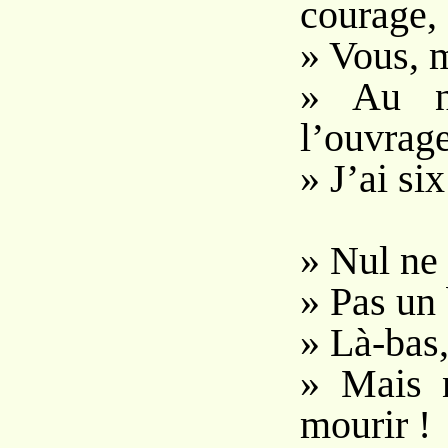
courage,
» Vous, 
» Au n
l’ouvrage
» J’ai six
» Nul ne 
» Pas un 
» Là-bas, 
» Mais 
mourir !