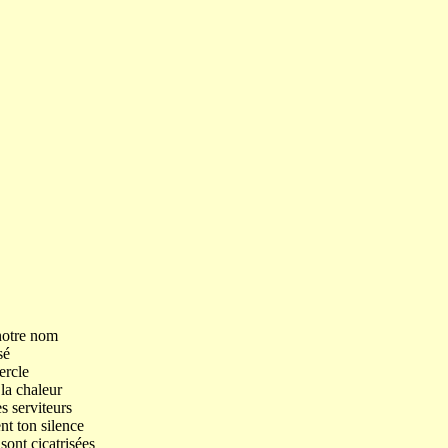
notre nom
sé
ercle
 la chaleur
s serviteurs
nt ton silence
sont cicatrisées