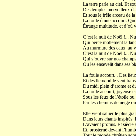
La terre parle au ciel. Et so
Des temples merveilleux élev
Et sous le frêle arceau de l
La foule émue accourt. Quel
Étrange multitude, et d’où v
C’est la nuit de Noël !... N
Qui berce mollement la la
Au murmure des eaux, au vol
C’est la nuit de Noël !... Nu
Qui s’ouvre sur nos champ
Ou les ensevelit dans ses bl
La foule accourt... Des lieux
Et des lieux où le vent tra
Du midi plein d’arome et d
La foule accourt, joyeuse en
Sous les feux de l’étoile ou
Par les chemins de neige ou 
Elle vient saluer le plus gr
Dans leurs chants inspirés, 
L’avaient promis. Et siècle a
Et, prosterné devant l’humb
Tout le monde chrétien adore