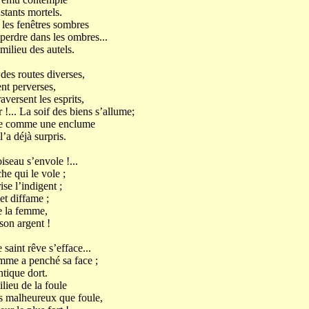
stants mortels.
r les fenêtres sombres
perdre dans les ombres...
milieu des autels.
 des routes diverses,
nt perverses,
aversent les esprits,
!... La soif des biens s’allume;
nne comme une enclume
’a déjà surpris.
seau s’envole !...
he qui le vole ;
se l’indigent ;
et diffame ;
de la femme,
son argent !
saint rêve s’efface...
mme a penché sa face ;
ntique dort.
lieu de la foule
es malheureux que foule,