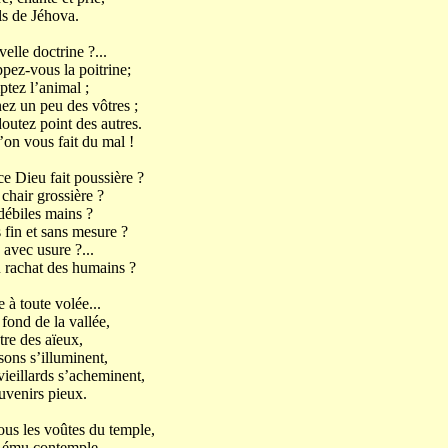
ls de Jéhova.
elle doctrine ?...
pez-vous la poitrine;
tez l’animal ;
ez un peu des vôtres ;
outez point des autres.
on vous fait du mal !
e Dieu fait poussière ?
 chair grossière ?
débiles mains ?
fin et sans mesure ?
avec usure ?...
 rachat des humains ?
 à toute volée...
 fond de la vallée,
tre des aïeux,
ons s’illuminent,
vieillards s’acheminent,
uvenirs pieux.
ous les voûtes du temple,
el ému contemple