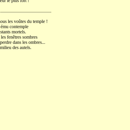
eur le plus fort !
.............................................
 sous les voûtes du temple !
el ému contemple
stants mortels.
r les fenêtres sombres
perdre dans les ombres...
milieu des autels.