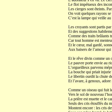
Le flot impétueux des incon
Les cierges sont éteints. Pa
On voit quelques rayons se 
C’est la lampe qui veille au 
Les croyants sont partis par
Et des suggestions habileme
Comme des traits brûlants tr
Car tout homme est menteur 
Et le cœur, mal gardé, so
Aux baisers de l’amour qui l
Et le rêve divin comme un oi
Le pauvre porte envie au ric
L’orgueilleux parvenu mépri
La bouche qui priait injurie 
Le libertin ourdit la chute 
Et l’avare, à genoux, adore 
Comme un oiseau qui fuit le 
Vers le sol de nouveau l’ho
La prière est muette et le ca
Seuls des cris étouffés du mi
Montent encore : les cris d