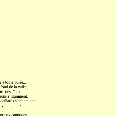
 à toute volée...
 fond de la vallée,
tre des aïeux,
ons s’illuminent.
vieillards s’acheminent,
uvenirs pieux.
orieux cantiques...