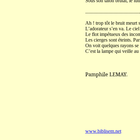
Sous son talon brutal, le lutt
...........................................
Ah ! trop tôt le bruit meurt
L’adorateur s’en va. Le ci
Le flot impétueux des incon
Les cierges sont éteints. Pa
On voit quelques rayons se 
C’est la lampe qui veille au 
Pamphile LEMAY.
www.biblisem.net