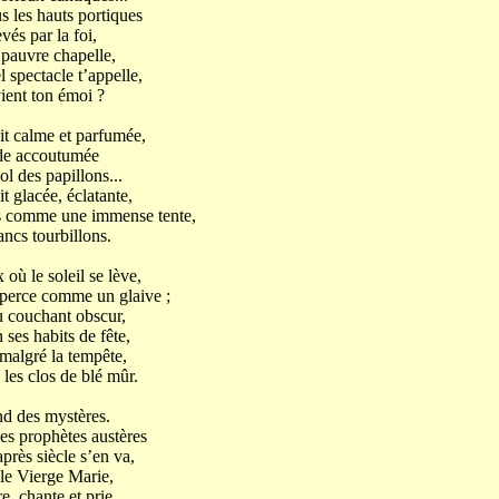
us les hauts portiques
és par la foi,
a pauvre chapelle,
 spectacle t’appelle,
ient ton émoi ?
uit calme et parfumée,
nde accoutumée
 des papillons...
it glacée, éclatante,
s comme une immense tente,
ancs tourbillons.
 où le soleil se lève,
nsperce comme un glaive ;
u couchant obscur,
 ses habits de fête,
 malgré la tempête,
les clos de blé mûr.
and des mystères.
les prophètes austères
près siècle s’en va,
le Vierge Marie,
, chante et prie,