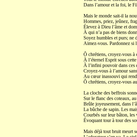
Dans l’amour et la foi, le Fi
Mais le monde sait-il la nouv
Hommes, priez, jeûnez, frap
Élevez à Dieu l’âme et domp
À qui n’a pas de biens donn
Soyez humbles et purs; ne d
Aimez-vous. Pardonnez si l’
Ô chrétiens, croyez-vous à c
À l’éternel Esprit sous cette
À l’infini pouvoir dans ces 
Croyez-vous à l’amour sans 
Au cœur inassouvi qui rend 
Ô chrétiens, croyez-vous au
La cloche des beffrois sonne
Sur le flanc des coteaux, au
Brûle joyeusement, dans l’â
La bûche de sapin. Les mais
Courbés sur leur bâton, les 
Évoquant tour à tour des so
Mais déjà tout bruit meurt s
L’adorateur s’en va. Le ci