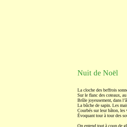
Nuit de Noël
La cloche des beffrois sonne
Sur le flanc des coteaux, au
Brûle joyeusement, dans l’â
La bûche de sapin. Les mais
Courbés sur leur bâton, les 
Évoquant tour à tour des so
On entend tout à coup de gl