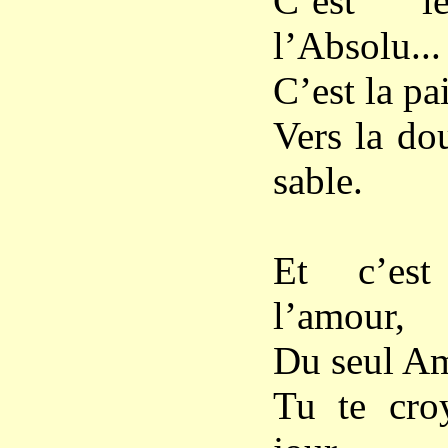
C’est 
l’Absolu...
C’est la pa
Vers la do
sable.
Et c’est
l’amour,
Du seul Am
Tu te croy