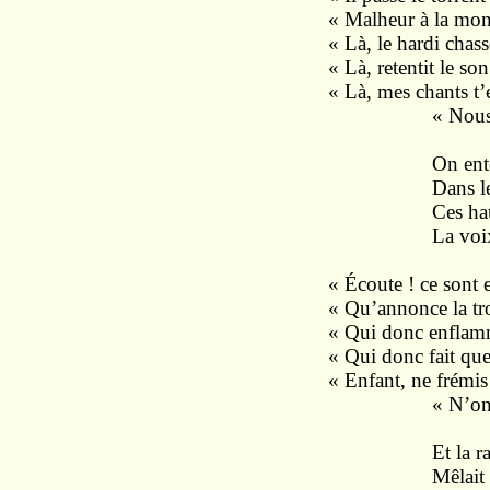
« Malheur à la mont
« Là, le hardi chass
« Là, retentit le so
« Là, mes chants t’
« Nous chasse 
On entendait 
Dans les airs 
Ces hautes cl
La voix stride
« Écoute ! ce sont 
« Qu’annonce la tr
« Qui donc enflamm
« Qui donc fait que 
« Enfant, ne frémis
« N’ont jamais
Et la rafale, 
Mêlait le cliq