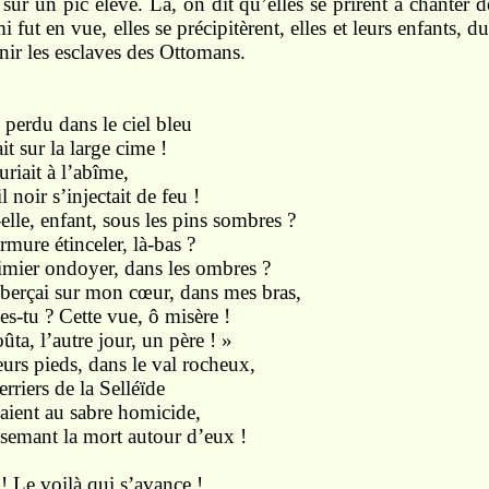
sur un pic élevé. Là, on dit qu’elles se prirent à chanter d
 fut en vue, elles se précipitèrent, elles et leurs enfants, 
nir les esclaves des Ottomans.
dans le ciel bleu
 la large cime !
 à l’abîme,
’injectait de feu !
-elle, enfant, sous les pins sombres ?
armure étinceler, là-bas ?
cimier ondoyer, dans les ombres ?
 berçai sur mon cœur, dans mes bras,
es-tu ? Cette vue, ô misère !
utre jour, un père ! »
ds, dans le val rocheux,
 de la Selléïde
u sabre homicide,
la mort autour d’eux !
t ! Le voilà qui s’avance !