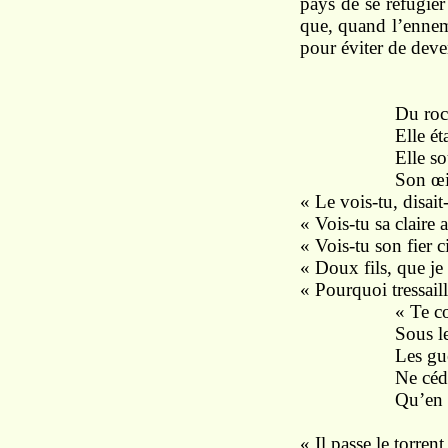
pays de se réfugier 
que, quand l’ennemi
pour éviter de deve
Du roc perdu 
Elle était sur
Elle souriait
Son œil noir s
« Le vois-tu, disait
« Vois-tu sa claire 
« Vois-tu son fier 
« Doux fils, que je
« Pourquoi tressaill
« Te coûta, l’a
Sous leurs pie
Les guerriers
Ne cédaient a
Qu’en semant 
« Il passe le torren