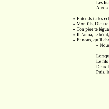
Les hurlement
Aux sourds ro
« Entends-tu les écl
« Mon fils, Dieu te 
« Ton père te légua
« Il t’aima, te béni
« Et nous, qu’il ché
« Nous n’en se
Lorsque de l
Le fils et la 
Deux longs cri
Puis, le val 