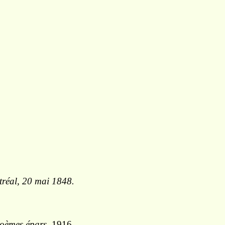
réal, 20 mai 1848.
oèmes épars
, 1916.