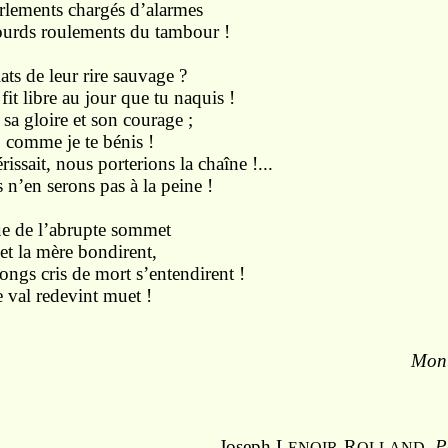
s chargés d’alarmes
ulements du tambour !
ats de leur rire sauvage ?
fit libre au jour que tu naquis !
 sa gloire et son courage ;
t, comme je te bénis !
rissait, nous porterions la chaîne !...
rons pas à la peine !
’abrupte sommet
mère bondirent,
s de mort s’entendirent !
redevint muet !
Mont
Joseph L
-R
,
P
ENOIR
OLLAND