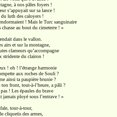
agne, à nos pâles foyers !
eur s’appuyait sur sa lance !
n du luth des caloyers !
endormaient ! Mais le Turc sanguinaire
au bout du cimeterre ! »
dans le vallon.
et sur la montagne,
ameurs qu’accompagne
nte du clairon !
eux ! oh ! l’étrange harmonie
ompette aux roches de Souli ?
e ainsi ta paupière brunie ?
ton front, tout-à-l’heure, a pâli ?
 pas ! Les épaules du brave
 ployé sous l’entrave ! »
tour-à-tour,
uetis des armes,