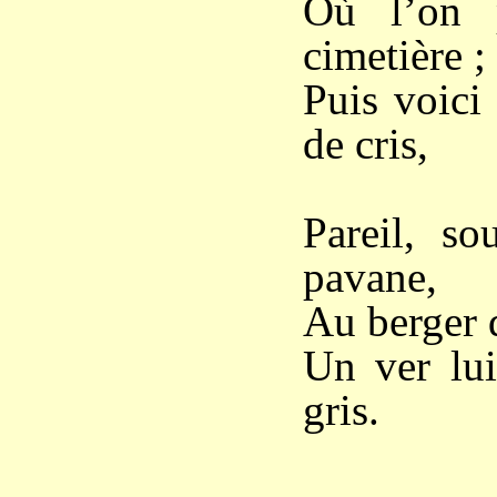
Où l’on p
cimetière ;
Puis voici 
de cris,
Pareil, s
pavane,
Au berger 
Un ver lui
gris.