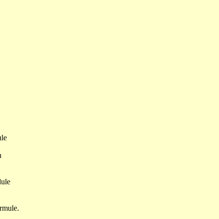
ule
n
dule
ormule.