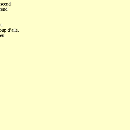
escend
prend
eu
oup d’aile,
eu.