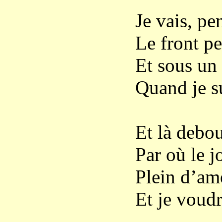
Je vais, pe
Le front pe
Et sous un
Quand je su
Et là debou
Par où le j
Plein d’ame
Et je voudr