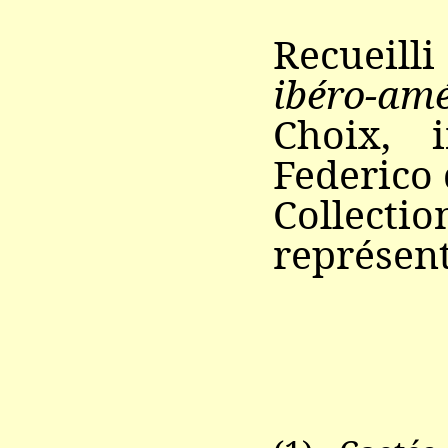
Recueill
ibéro-amé
Choix, 
Federico 
Collec
représent