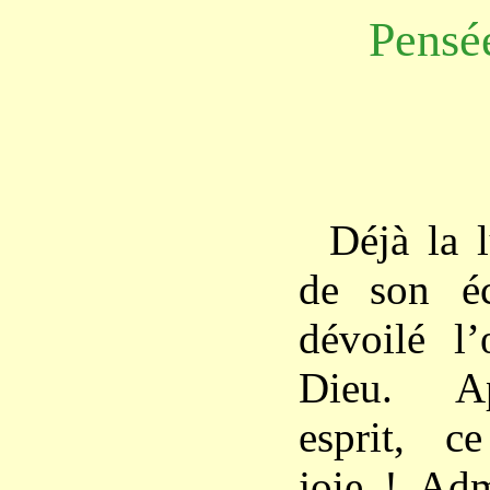
Pensé
Déjà la 
de son éc
dévoilé l
Dieu. A
esprit, c
joie ! Adm