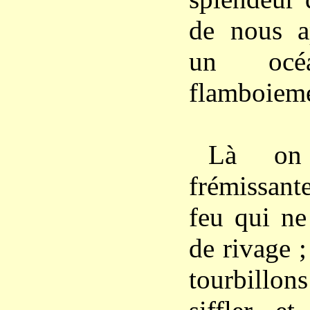
de nous ap
un océa
flamboieme
Là on 
frémissant
feu qui ne
de rivage ;
tourbill