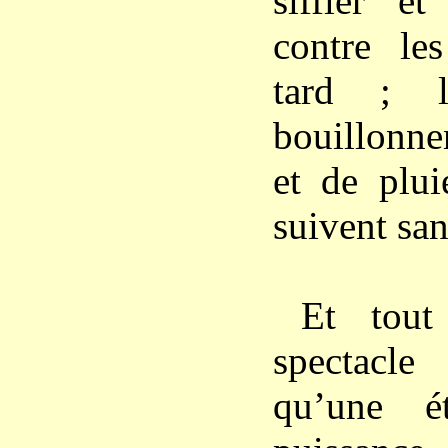
siffler et
contre le
tard ; l
bouillonne
et de plui
suivent san
Et tout
spectacl
qu’une é