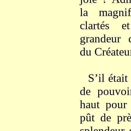
la magni
clartés 
grandeur 
du Créateur
S’il étai
de pouvoir
haut pour
pût de prè
splendeur 