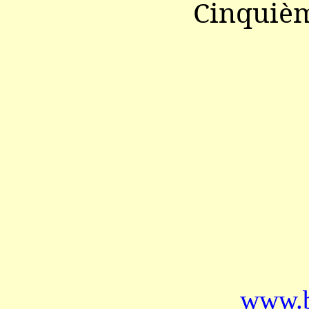
Cinquièm
www.b