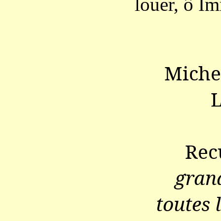
louer, ô Im
Michel
Rec
grand
toutes l