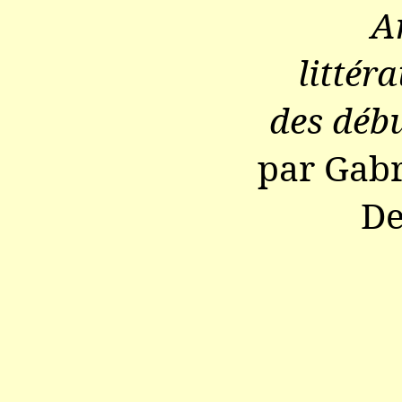
A
littér
des débu
par Gabr
De