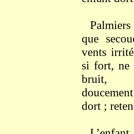
Palmier
que secou
vents irrit
si fort, ne
bruit, 
doucemen
dort ; rete
L’enfan