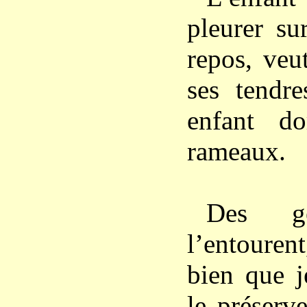
pleurer su
repos, veu
ses tendr
enfant do
rameaux.
Des ge
l’entoure
bien que j
le préserv