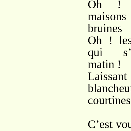
Oh ! l
maisons 
bruines
Oh ! les
qui s’
matin !
Laissa
blanche
courtines
C’est vo