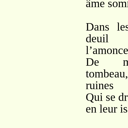
âme som
Dans le
deu
l’amonce
De ma
tombeau
ruines
Qui se dr
en leur i