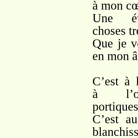
à mon cœ
Une év
choses tr
Que je v
en mon â
C’est à 
à l’o
portiques
C’est au
blanchiss