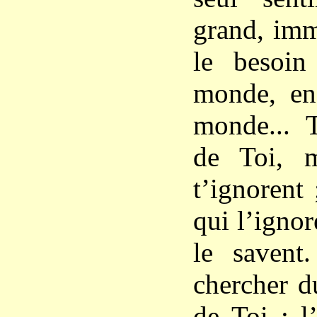
grand, im
le besoi
monde, en
monde... 
de Toi, 
t’ignorent
qui l’igno
le savent.
chercher d
de Toi ; l