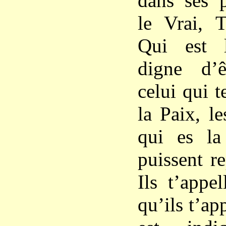
dans ses p
le Vrai, T
Qui est l
digne d’
celui qui t
la Paix, l
qui es la
puissent r
Ils t’appe
qu’ils t’app