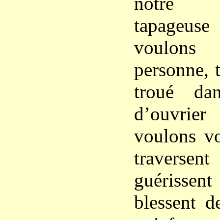
notre 
tapageu
voulons
personne, 
troué da
d’ouvrie
voulons vo
traversen
guérisse
blessent d