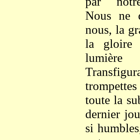
par notre
Nous ne 
nous, la g
la gloire
lumiè
Transfigu
trompette
toute la su
dernier jo
si humbles,