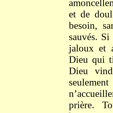
amoncelle
et de doul
besoin, sa
sauvés. Si
jaloux et 
Dieu qui t
Dieu vind
seuleme
n’accueill
prière. T