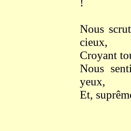
!
Nous scrut
cieux,
Croyant tou
Nous sent
yeux,
Et, suprême