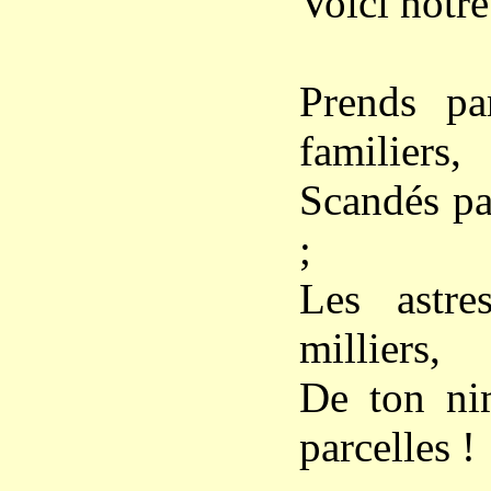
Voici notre
Prends pa
familiers,
Scandés par
;
Les astre
milliers,
De ton ni
parcelles !