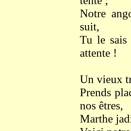
tente ;
Notre ango
suit,
Tu le sais 
attente !
Un vieux tr
Prends pla
nos êtres,
Marthe jadis